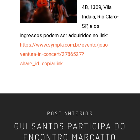
4B, 1309, Vila
Indaia, Rio Claro-
SP, e os
ingressos podem ser adquiridos no link:
https://www.sympla.com.br/evento/joao-
ventura-in-concert/2786527?
share_id=copiarlink
POST ANTERIOR
GUI SANTOS PARTICIPA DO
ENCONTRO MARCATTO